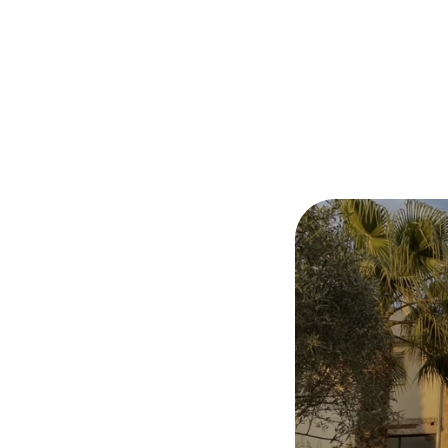
me et prenez
vous
e paisible ou à explorer
 point de départ parfait