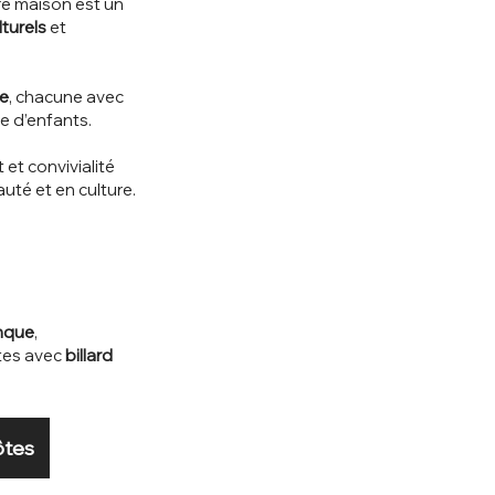
re maison est un
lturels
et
e
, chacune avec
re d’enfants.
et convivialité
uté et en culture.
anque
,
tes avec
billard
ôtes