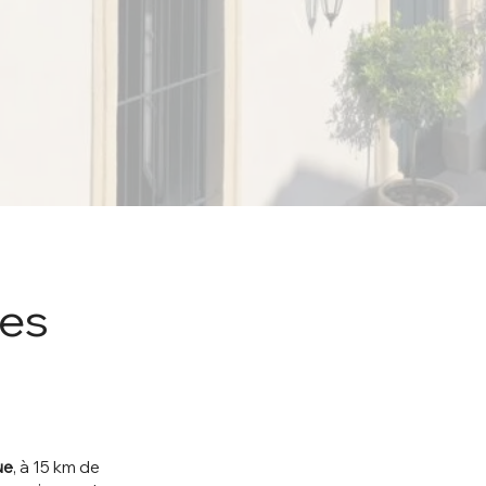
tes
ue
, à 15 km de