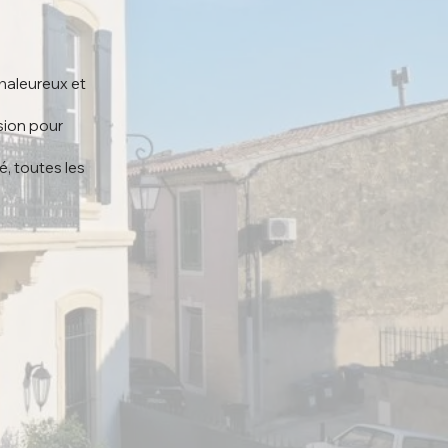
haleureux et
ision pour
é, toutes les