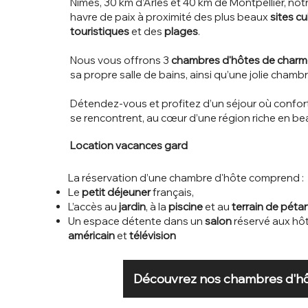
Nîmes, 30 km d’Arles et 40 km de Montpellier, not
havre de paix à proximité des plus beaux
sites cu
touristiques
et des
plages
.
Nous vous offrons 3
chambres d'hôtes de charm
sa propre salle de bains, ainsi qu’une jolie chamb
Détendez-vous et profitez d’un séjour où confort 
se rencontrent, au cœur d’une région riche en bea
Location vacances gard
La réservation d’une chambre d'hôte comprend :
Le
petit déjeuner
français,
L’accès au
jardin
, à la
piscine
et au
terrain de pét
Un espace détente dans un
salon
réservé aux hô
américain
et
télévision
Découvrez nos chambres d'h